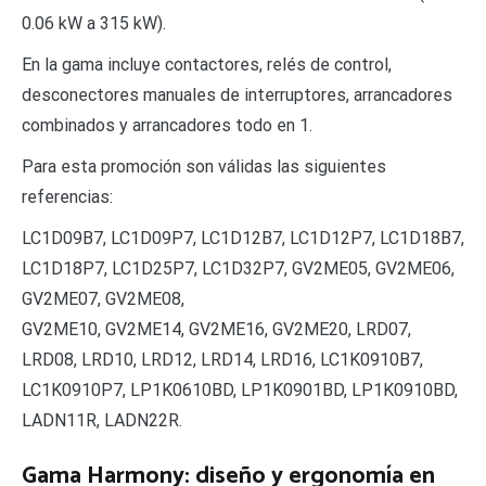
0.06 kW a 315 kW).
En la gama incluye contactores, relés de control,
desconectores manuales de interruptores, arrancadores
combinados y arrancadores todo en 1.
Para esta promoción son válidas las siguientes
referencias:
LC1D09B7, LC1D09P7, LC1D12B7, LC1D12P7, LC1D18B7,
LC1D18P7, LC1D25P7, LC1D32P7, GV2ME05, GV2ME06,
GV2ME07, GV2ME08,
GV2ME10, GV2ME14, GV2ME16, GV2ME20, LRD07,
LRD08, LRD10, LRD12, LRD14, LRD16, LC1K0910B7,
LC1K0910P7, LP1K0610BD, LP1K0901BD, LP1K0910BD,
LADN11R, LADN22R.
Gama Harmony: diseño y ergonomía en